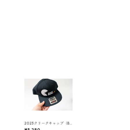
2023クリークキャップ（BL
ACK）
¥5,280