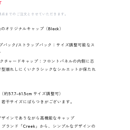
T
3点までのご注文とさせていただきます。
ekのオリジナルキャップ（Black）
ップバック/ストラップバック：サイズ調整可能なス
ク
ラクチャードキャップ：フロントパネルの内側に芯
で型崩れしにくいクラシックなシルエットが保たれ
（約57.7-61.5cm サイズ調整可）
り若干サイズにばらつきがございます。
デザインでありながら高機能なキャップ
ブランド「Creek」から、シンプルなデザインの