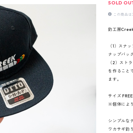
SOLD OU
この商品は
釣工房Cre
（1）スナ
ナップバッ
（2）スト
を作ること
ます。
サイズ FREE
※個体によ
シンプルな
ワカサギ釣り