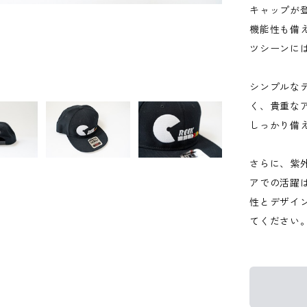
キャップが登
機能性も備
ツシーンに
シンプルな
く、貴重な
しっかり備
さらに、紫
アでの活躍
性とデザイ
てください